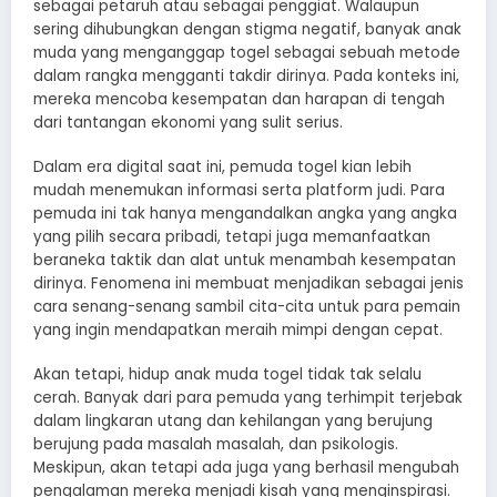
sebagai petaruh atau sebagai penggiat. Walaupun
sering dihubungkan dengan stigma negatif, banyak anak
muda yang menganggap togel sebagai sebuah metode
dalam rangka mengganti takdir dirinya. Pada konteks ini,
mereka mencoba kesempatan dan harapan di tengah
dari tantangan ekonomi yang sulit serius.
Dalam era digital saat ini, pemuda togel kian lebih
mudah menemukan informasi serta platform judi. Para
pemuda ini tak hanya mengandalkan angka yang angka
yang pilih secara pribadi, tetapi juga memanfaatkan
beraneka taktik dan alat untuk menambah kesempatan
dirinya. Fenomena ini membuat menjadikan sebagai jenis
cara senang-senang sambil cita-cita untuk para pemain
yang ingin mendapatkan meraih mimpi dengan cepat.
Akan tetapi, hidup anak muda togel tidak tak selalu
cerah. Banyak dari para pemuda yang terhimpit terjebak
dalam lingkaran utang dan kehilangan yang berujung
berujung pada masalah masalah, dan psikologis.
Meskipun, akan tetapi ada juga yang berhasil mengubah
pengalaman mereka menjadi kisah yang menginspirasi.