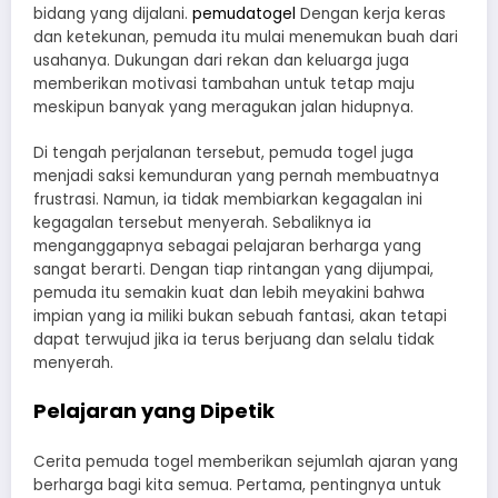
bidang yang dijalani.
pemudatogel
Dengan kerja keras
dan ketekunan, pemuda itu mulai menemukan buah dari
usahanya. Dukungan dari rekan dan keluarga juga
memberikan motivasi tambahan untuk tetap maju
meskipun banyak yang meragukan jalan hidupnya.
Di tengah perjalanan tersebut, pemuda togel juga
menjadi saksi kemunduran yang pernah membuatnya
frustrasi. Namun, ia tidak membiarkan kegagalan ini
kegagalan tersebut menyerah. Sebaliknya ia
menganggapnya sebagai pelajaran berharga yang
sangat berarti. Dengan tiap rintangan yang dijumpai,
pemuda itu semakin kuat dan lebih meyakini bahwa
impian yang ia miliki bukan sebuah fantasi, akan tetapi
dapat terwujud jika ia terus berjuang dan selalu tidak
menyerah.
Pelajaran yang Dipetik
Cerita pemuda togel memberikan sejumlah ajaran yang
berharga bagi kita semua. Pertama, pentingnya untuk