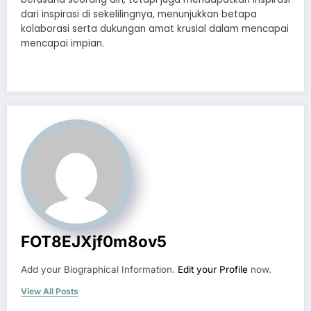
dari inspirasi di sekelilingnya, menunjukkan betapa
kolaborasi serta dukungan amat krusial dalam mencapai
mencapai impian.
FOT8EJXjf0m8ov5
Add your Biographical Information.
Edit your Profile
now.
View All Posts