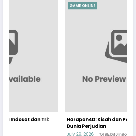
GAME ONLINE
Tri:
Harapan4D: Kisah dan Perkembangannya di
Dunia Perjudian
July 29, 2026
fOT8EJXjf0m8ov5