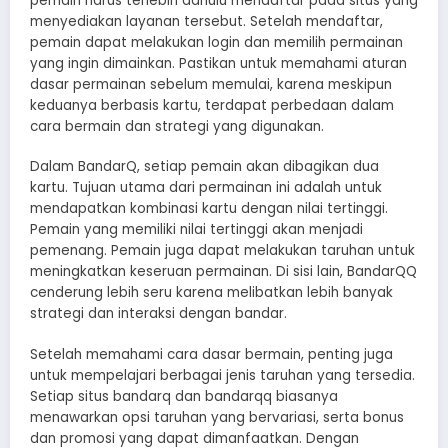
pemain harus terlebih dahulu mendaftar pada situs yang
menyediakan layanan tersebut. Setelah mendaftar,
pemain dapat melakukan login dan memilih permainan
yang ingin dimainkan. Pastikan untuk memahami aturan
dasar permainan sebelum memulai, karena meskipun
keduanya berbasis kartu, terdapat perbedaan dalam
cara bermain dan strategi yang digunakan.
Dalam BandarQ, setiap pemain akan dibagikan dua
kartu. Tujuan utama dari permainan ini adalah untuk
mendapatkan kombinasi kartu dengan nilai tertinggi.
Pemain yang memiliki nilai tertinggi akan menjadi
pemenang. Pemain juga dapat melakukan taruhan untuk
meningkatkan keseruan permainan. Di sisi lain, BandarQQ
cenderung lebih seru karena melibatkan lebih banyak
strategi dan interaksi dengan bandar.
Setelah memahami cara dasar bermain, penting juga
untuk mempelajari berbagai jenis taruhan yang tersedia.
Setiap situs bandarq dan bandarqq biasanya
menawarkan opsi taruhan yang bervariasi, serta bonus
dan promosi yang dapat dimanfaatkan. Dengan