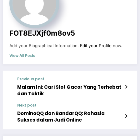
FOT8EJXjf0m8ov5
Add your Biographical Information.
Edit your Profile
now.
View All Posts
Previous post
Malam Ini: Cari Slot Gacor Yang Terhebat
dan Taktik
Next post
DominoQQ dan BandarQQ: Rahasia
Sukses dalam Judi Online