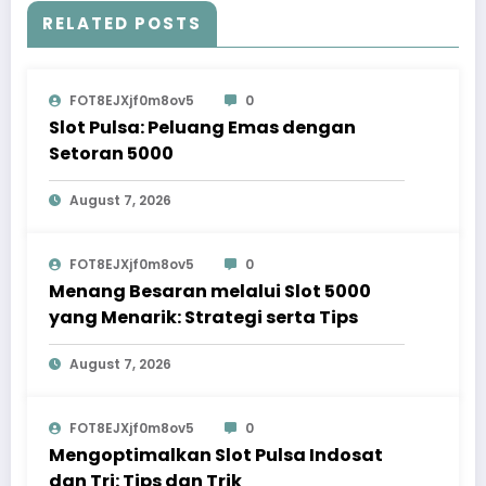
RELATED POSTS
FOT8EJXjf0m8ov5
0
Slot Pulsa: Peluang Emas dengan
Setoran 5000
August 7, 2026
FOT8EJXjf0m8ov5
0
Menang Besaran melalui Slot 5000
yang Menarik: Strategi serta Tips
August 7, 2026
FOT8EJXjf0m8ov5
0
Mengoptimalkan Slot Pulsa Indosat
dan Tri: Tips dan Trik