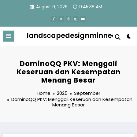
Skip
August 9, 2026
9:45:38 AM
to
content
landscapedesignminneapolis
DominoQQ PKV: Menggali
Keseruan dan Kesempatan
Menang Besar
Home
2025
September
DominoQQ PKV: Menggali Keseruan dan Kesempatan
Menang Besar