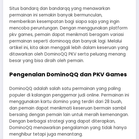
Situs bandarq dan bandarqq yang menawarkan
permainan ini semakin banyak bermunculan,
memberikan kesempatan bagi siapa saja yang ingin
mencoba peruntungan. Dengan menggunakan platform
pkv games, pemain dapat menikmati beragam variasi
permainan seperti dominoqq dan banyak lagi. Melalui
artikel ini, kita akan menggali lebih dalam keseruan yang
ditawarkan oleh DominoQQ PKV serta peluang menang
besar yang bisa diraih oleh pemain.
Pengenalan DominoQQ dan PKV Games
DominoQQ adalah salah satu permainan yang paling
populer di kalangan penggemar judi online. Permainan ini
menggunakan kartu domino yang terdiri dari 28 buah,
dan pemain dapat menikmati keseruan bermain sambil
bersaing dengan pemain lain untuk meraih kemenangan.
Dengan berbagai strategi yang dapat diterapkan,
DominoQQ menawarkan pengalaman yang tidak hanya
menghibur tetapi juga menantang.