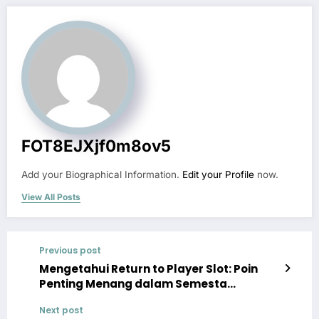
FOT8EJXjf0m8ov5
Add your Biographical Information.
Edit your Profile
now.
View All Posts
Previous post
Mengetahui Return to Player Slot: Poin
Penting Menang dalam Semesta
Permainan Slot
Next post