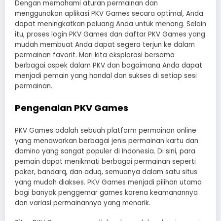
Dengan memahami aturan permainan dan
menggunakan aplikasi PKV Games secara optimal, Anda
dapat meningkatkan peluang Anda untuk menang. Selain
itu, proses login PKV Games dan daftar PKV Games yang
mudah membuat Anda dapat segera terjun ke dalam
permainan favorit. Mari kita eksplorasi bersama
berbagai aspek dalam PKV dan bagaimana Anda dapat
menjadi pemain yang handal dan sukses di setiap sesi
permainan.
Pengenalan PKV Games
PKV Games adalah sebuah platform permainan online
yang menawarkan berbagai jenis permainan kartu dan
domino yang sangat populer di Indonesia. Di sini, para
pemain dapat menikmati berbagai permainan seperti
poker, bandarq, dan aduq, semuanya dalam satu situs
yang mudah diakses. PKV Games menjadi pilihan utama
bagi banyak penggemar games karena keamanannya
dan variasi permainannya yang menarik.