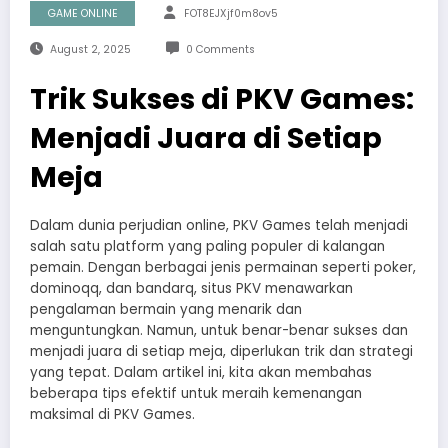
GAME ONLINE
FOT8EJXjf0m8ov5
August 2, 2025
0 Comments
Trik Sukses di PKV Games:
Menjadi Juara di Setiap
Meja
Dalam dunia perjudian online, PKV Games telah menjadi
salah satu platform yang paling populer di kalangan
pemain. Dengan berbagai jenis permainan seperti poker,
dominoqq, dan bandarq, situs PKV menawarkan
pengalaman bermain yang menarik dan
menguntungkan. Namun, untuk benar-benar sukses dan
menjadi juara di setiap meja, diperlukan trik dan strategi
yang tepat. Dalam artikel ini, kita akan membahas
beberapa tips efektif untuk meraih kemenangan
maksimal di PKV Games.