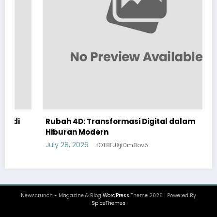
Rubah 4D: Transformasi Digital dalam
Hiburan Modern
July 28, 2026
fOT8EJXjf0m8ov5
Newscrunch - Magazine & Blog
WordPress
Theme 2026 | Powered By
SpiceThemes