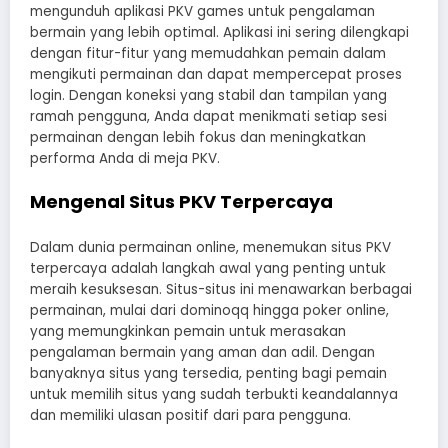
mengunduh aplikasi PKV games untuk pengalaman
bermain yang lebih optimal. Aplikasi ini sering dilengkapi
dengan fitur-fitur yang memudahkan pemain dalam
mengikuti permainan dan dapat mempercepat proses
login. Dengan koneksi yang stabil dan tampilan yang
ramah pengguna, Anda dapat menikmati setiap sesi
permainan dengan lebih fokus dan meningkatkan
performa Anda di meja PKV.
Mengenal Situs PKV Terpercaya
Dalam dunia permainan online, menemukan situs PKV
terpercaya adalah langkah awal yang penting untuk
meraih kesuksesan. Situs-situs ini menawarkan berbagai
permainan, mulai dari dominoqq hingga poker online,
yang memungkinkan pemain untuk merasakan
pengalaman bermain yang aman dan adil. Dengan
banyaknya situs yang tersedia, penting bagi pemain
untuk memilih situs yang sudah terbukti keandalannya
dan memiliki ulasan positif dari para pengguna.