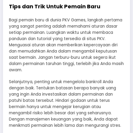
Tips dan Trik Untuk Pemain Baru
Bagi pemain baru di dunia PKV Games, langkah pertama
yang sangat penting adalah memahami aturan dasar
setiap permainan. Luangkan waktu untuk membaca
panduan dan tutorial yang tersedia di situs PKV.
Menguasai aturan akan memberikan kepercayaan diri
dan memudahkan Anda dalam mengambil keputusan
saat bermain. Jangan terburu-buru untuk segera ikut
dalam permainan taruhan tinggi, terlebih jika Anda masih
awam.
Selanjutnya, penting untuk mengelola bankroll Anda
dengan baik. Tentukan batasan berapa banyak uang
yang ingin Anda investasikan dalam permainan dan
patuhi batas tersebut. Hindari godaan untuk terus
bermain hanya untuk mengejar kerugian atau
mengambil risiko lebih besar dari yang seharusnya.
Dengan manajemen keuangan yang baik, Anda dapat
menikmati permainan lebih lama dan mengurangi stres.