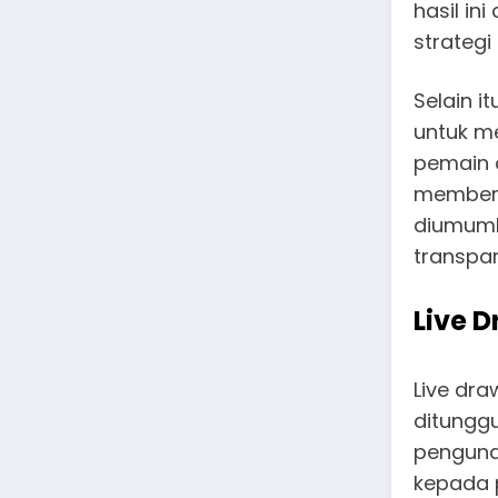
hasil i
strategi
Selain i
untuk me
pemain d
memberik
diumumk
transpa
Live 
Live dr
ditunggu
pengund
kepada 