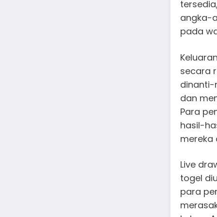
tersedia
angka-a
pada wak
Keluara
secara r
dinanti
dan mem
Para pe
hasil-h
mereka d
Live dr
togel d
para pe
merasak