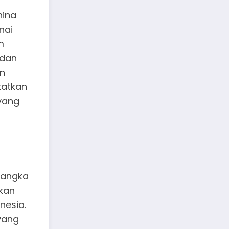
hina
nai
m
 dan
an
katkan
yang
 angka
tkan
nesia.
yang