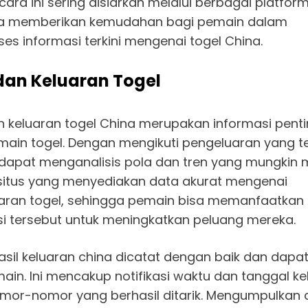
Acara ini sering disiarkan melalui berbagai platform
a memberikan kemudahan bagi pemain dalam
s informasi terkini mengenai togel China.
dan Keluaran Togel
 keluaran togel China merupakan informasi penti
ain togel. Dengan mengikuti pengeluaran yang te
dapat menganalisis pola dan tren yang mungkin 
situs yang menyediakan data akurat mengenai
aran togel, sehingga pemain bisa memanfaatkan
si tersebut untuk meningkatkan peluang mereka.
asil keluaran china dicatat dengan baik dan dapa
ain. Ini mencakup notifikasi waktu dan tanggal ke
omor-nomor yang berhasil ditarik. Mengumpulkan 