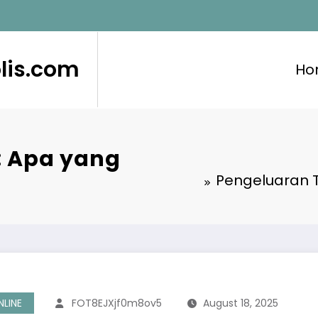
lis.com
Ho
: Apa yang
Pengeluaran T
LINE
FOT8EJXjf0m8ov5
August 18, 2025