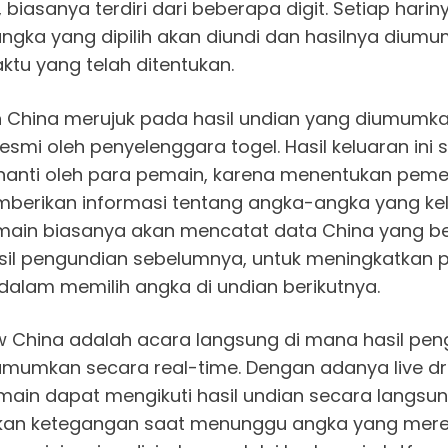
, biasanya terdiri dari beberapa digit. Setiap harin
ngka yang dipilih akan diundi dan hasilnya dium
tu yang telah ditentukan.
n China merujuk pada hasil undian yang diumumk
esmi oleh penyelenggara togel. Hasil keluaran ini 
-nanti oleh para pemain, karena menentukan pem
berikan informasi tentang angka-angka yang kel
main biasanya akan mencatat data China yang ber
asil pengundian sebelumnya, untuk meningkatkan 
alam memilih angka di undian berikutnya.
aw China adalah acara langsung di mana hasil pe
iumumkan secara real-time. Dengan adanya live d
main dapat mengikuti hasil undian secara langsu
an ketegangan saat menunggu angka yang merek