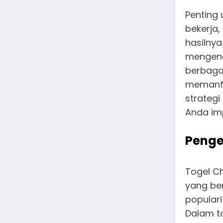
Penting
bekerja
hasilnya
mengena
berbaga
memanfa
strateg
Anda im
Penge
Togel C
yang ber
populari
Dalam t