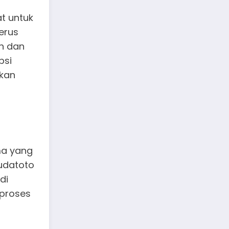
t untuk
erus
n dan
psi
kan
ma yang
Kudatoto
di
 proses