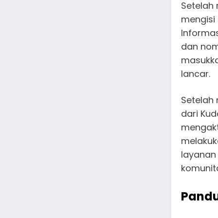
Setelah
mengisi 
Informa
dan nom
masukkan
lancar.
Setelah 
dari Kud
mengakti
melakuk
layanan 
komunit
Pandu