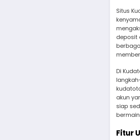
Situs K
kenyama
mengaks
deposit
berbaga
member
Di Kuda
langkah
kudatot
akun ya
siap se
bermain 
Fitur