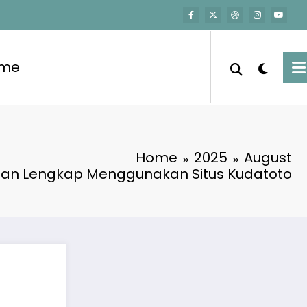
me
Home
2025
August
an Lengkap Menggunakan Situs Kudatoto