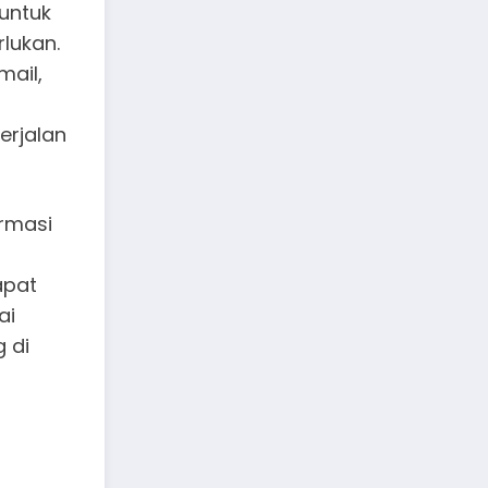
untuk
lukan.
mail,
erjalan
irmasi
apat
ai
 di