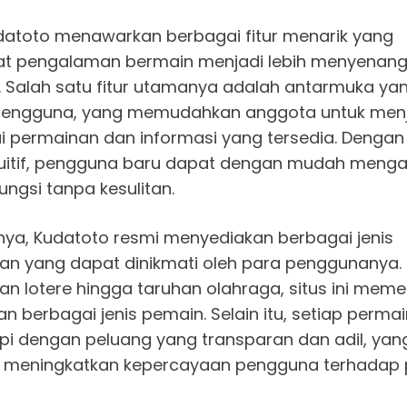
udatoto menawarkan berbagai fitur menarik yang
 pengalaman bermain menjadi lebih menyenang
 Salah satu fitur utamanya adalah antarmuka ya
engguna, yang memudahkan anggota untuk menje
i permainan dan informasi yang tersedia. Dengan
tuitif, pengguna baru dapat dengan mudah meng
ngsi tanpa kesulitan.
nya, Kudatoto resmi menyediakan berbagai jenis
an yang dapat dinikmati oleh para penggunanya. 
n lotere hingga taruhan olahraga, situs ini meme
n berbagai jenis pemain. Selain itu, setiap perma
pi dengan peluang yang transparan dan adil, yan
 meningkatkan kepercayaan pengguna terhadap 