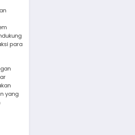
dan
tem
endukung
ksi para
ngan
ar
akan
an yang
m