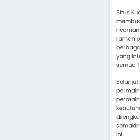
Situs K
membuat
nyaman.
ramah p
berbaga
yang in
semua fu
Selanjut
permain
permaina
kebutuha
dilengka
semakin
ini.