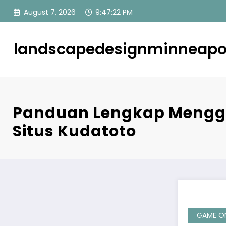
Skip
August 7, 2026
9:47:23 PM
to
content
landscapedesignminneapo
Panduan Lengkap Meng
Situs Kudatoto
GAME ON