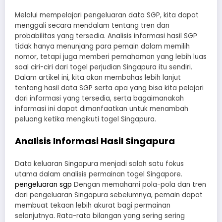
Melalui mempelajari pengeluaran data SGP, kita dapat
menggali secara mendalam tentang tren dan
probabilitas yang tersedia. Analisis informasi hasil SGP
tidak hanya menunjang para pemain dalam memilih
nomor, tetapi juga memberi pemahaman yang lebih luas
soal ciri-ciri dari togel perjudian Singapura itu sendiri.
Dalam artikel ini, kita akan membahas lebih lanjut
tentang hasil data SGP serta apa yang bisa kita pelajari
dari informasi yang tersedia, serta bagaimanakah
informasi ini dapat dimanfaatkan untuk menambah
peluang ketika mengikuti togel Singapura.
Analisis Informasi Hasil Singapura
Data keluaran Singapura menjadi salah satu fokus
utama dalam analisis permainan togel Singapore.
pengeluaran sgp
Dengan memahami pola-pola dan tren
dari pengeluaran Singapura sebelumnya, pemain dapat
membuat tekaan lebih akurat bagi permainan
selanjutnya. Rata-rata bilangan yang sering sering