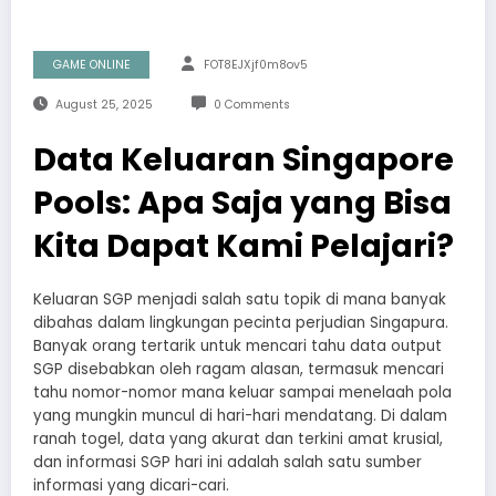
GAME ONLINE
FOT8EJXjf0m8ov5
August 25, 2025
0 Comments
Data Keluaran Singapore
Pools: Apa Saja yang Bisa
Kita Dapat Kami Pelajari?
Keluaran SGP menjadi salah satu topik di mana banyak
dibahas dalam lingkungan pecinta perjudian Singapura.
Banyak orang tertarik untuk mencari tahu data output
SGP disebabkan oleh ragam alasan, termasuk mencari
tahu nomor-nomor mana keluar sampai menelaah pola
yang mungkin muncul di hari-hari mendatang. Di dalam
ranah togel, data yang akurat dan terkini amat krusial,
dan informasi SGP hari ini adalah salah satu sumber
informasi yang dicari-cari.