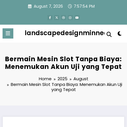
Skip
August 7, 2026
7:57:54 PM
to
content
landscapedesignminneapolis
Bermain Mesin Slot Tanpa Biaya:
Menemukan Akun Uji yang Tepat
Home
2025
August
Bermain Mesin Slot Tanpa Biaya: Menemukan Akun Uji
yang Tepat