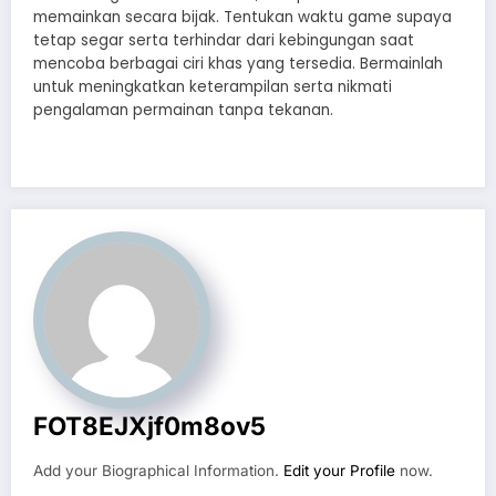
memainkan secara bijak. Tentukan waktu game supaya
tetap segar serta terhindar dari kebingungan saat
mencoba berbagai ciri khas yang tersedia. Bermainlah
untuk meningkatkan keterampilan serta nikmati
pengalaman permainan tanpa tekanan.
FOT8EJXjf0m8ov5
Add your Biographical Information.
Edit your Profile
now.