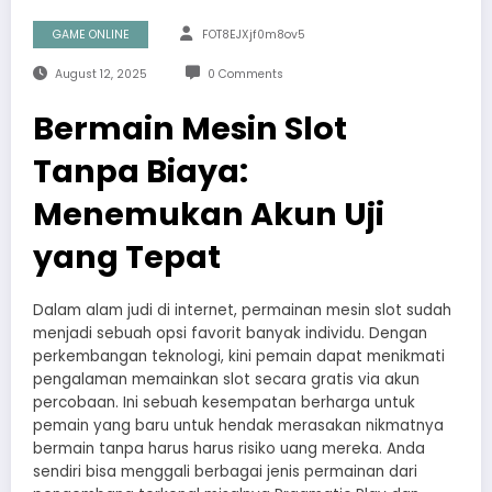
GAME ONLINE
FOT8EJXjf0m8ov5
August 12, 2025
0 Comments
Bermain Mesin Slot
Tanpa Biaya:
Menemukan Akun Uji
yang Tepat
Dalam alam judi di internet, permainan mesin slot sudah
menjadi sebuah opsi favorit banyak individu. Dengan
perkembangan teknologi, kini pemain dapat menikmati
pengalaman memainkan slot secara gratis via akun
percobaan. Ini sebuah kesempatan berharga untuk
pemain yang baru untuk hendak merasakan nikmatnya
bermain tanpa harus harus risiko uang mereka. Anda
sendiri bisa menggali berbagai jenis permainan dari