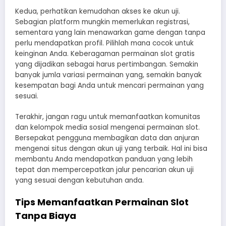
Kedua, perhatikan kemudahan akses ke akun uji.
Sebagian platform mungkin memerlukan registrasi,
sementara yang lain menawarkan game dengan tanpa
perlu mendapatkan profil. Pilihlah mana cocok untuk
keinginan Anda. Keberagaman permainan slot gratis
yang dijadikan sebagai harus pertimbangan. Semakin
banyak jumla variasi permainan yang, semakin banyak
kesempatan bagi Anda untuk mencari permainan yang
sesuai.
Terakhir, jangan ragu untuk memanfaatkan komunitas
dan kelompok media sosial mengenai permainan slot.
Bersepakat pengguna membagikan data dan anjuran
mengenai situs dengan akun uji yang terbaik. Hal ini bisa
membantu Anda mendapatkan panduan yang lebih
tepat dan mempercepatkan jalur pencarian akun uji
yang sesuai dengan kebutuhan anda.
Tips Memanfaatkan Permainan Slot
Tanpa Biaya