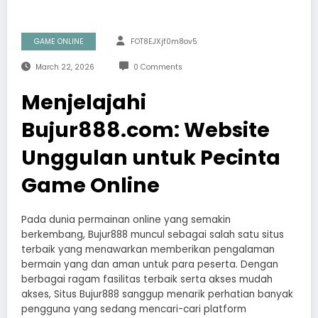
GAME ONLINE
FOT8EJXjf0m8ov5
March 22, 2026
0 Comments
Menjelajahi
Bujur888.com: Website
Unggulan untuk Pecinta
Game Online
Pada dunia permainan online yang semakin
berkembang, Bujur888 muncul sebagai salah satu situs
terbaik yang menawarkan memberikan pengalaman
bermain yang dan aman untuk para peserta. Dengan
berbagai ragam fasilitas terbaik serta akses mudah
akses, Situs Bujur888 sanggup menarik perhatian banyak
pengguna yang sedang mencari-cari platform