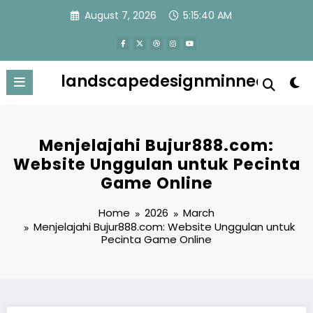
Skip
August 7, 2026
5:15:41 AM
to
content
landscapedesignminneapolis
Menjelajahi Bujur888.com:
Website Unggulan untuk Pecinta
Game Online
Home
2026
March
Menjelajahi Bujur888.com: Website Unggulan untuk
Pecinta Game Online