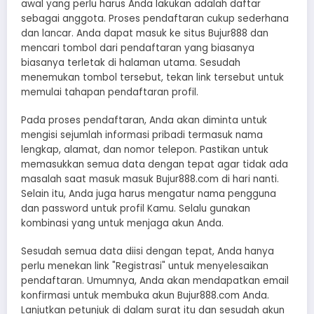
awal yang perlu harus Anda lakukan adalah daftar
sebagai anggota. Proses pendaftaran cukup sederhana
dan lancar. Anda dapat masuk ke situs Bujur888 dan
mencari tombol dari pendaftaran yang biasanya
biasanya terletak di halaman utama. Sesudah
menemukan tombol tersebut, tekan link tersebut untuk
memulai tahapan pendaftaran profil.
Pada proses pendaftaran, Anda akan diminta untuk
mengisi sejumlah informasi pribadi termasuk nama
lengkap, alamat, dan nomor telepon. Pastikan untuk
memasukkan semua data dengan tepat agar tidak ada
masalah saat masuk masuk Bujur888.com di hari nanti.
Selain itu, Anda juga harus mengatur nama pengguna
dan password untuk profil Kamu. Selalu gunakan
kombinasi yang untuk menjaga akun Anda.
Sesudah semua data diisi dengan tepat, Anda hanya
perlu menekan link "Registrasi" untuk menyelesaikan
pendaftaran. Umumnya, Anda akan mendapatkan email
konfirmasi untuk membuka akun Bujur888.com Anda.
Lanjutkan petunjuk di dalam surat itu dan sesudah akun