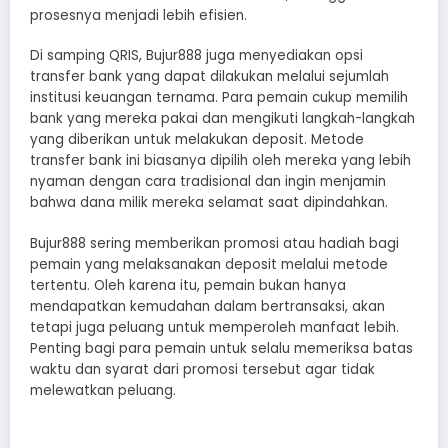
prosesnya menjadi lebih efisien.
Di samping QRIS, Bujur888 juga menyediakan opsi
transfer bank yang dapat dilakukan melalui sejumlah
institusi keuangan ternama. Para pemain cukup memilih
bank yang mereka pakai dan mengikuti langkah-langkah
yang diberikan untuk melakukan deposit. Metode
transfer bank ini biasanya dipilih oleh mereka yang lebih
nyaman dengan cara tradisional dan ingin menjamin
bahwa dana milik mereka selamat saat dipindahkan.
Bujur888 sering memberikan promosi atau hadiah bagi
pemain yang melaksanakan deposit melalui metode
tertentu. Oleh karena itu, pemain bukan hanya
mendapatkan kemudahan dalam bertransaksi, akan
tetapi juga peluang untuk memperoleh manfaat lebih.
Penting bagi para pemain untuk selalu memeriksa batas
waktu dan syarat dari promosi tersebut agar tidak
melewatkan peluang.