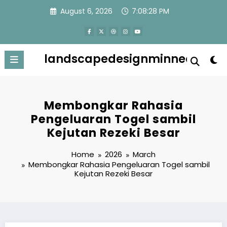
Skip
August 6, 2026
7:08:28 PM
to
content
landscapedesignminneapolis
Membongkar Rahasia
Pengeluaran Togel sambil
Kejutan Rezeki Besar
Home
2026
March
Membongkar Rahasia Pengeluaran Togel sambil
Kejutan Rezeki Besar