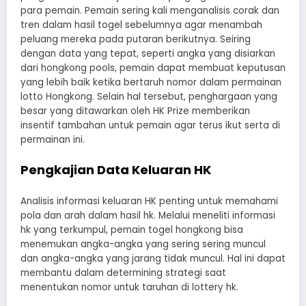
para pemain. Pemain sering kali menganalisis corak dan
tren dalam hasil togel sebelumnya agar menambah
peluang mereka pada putaran berikutnya. Seiring
dengan data yang tepat, seperti angka yang disiarkan
dari hongkong pools, pemain dapat membuat keputusan
yang lebih baik ketika bertaruh nomor dalam permainan
lotto Hongkong. Selain hal tersebut, penghargaan yang
besar yang ditawarkan oleh HK Prize memberikan
insentif tambahan untuk pemain agar terus ikut serta di
permainan ini.
Pengkajian Data Keluaran HK
Analisis informasi keluaran HK penting untuk memahami
pola dan arah dalam hasil hk. Melalui meneliti informasi
hk yang terkumpul, pemain togel hongkong bisa
menemukan angka-angka yang sering sering muncul
dan angka-angka yang jarang tidak muncul. Hal ini dapat
membantu dalam determining strategi saat
menentukan nomor untuk taruhan di lottery hk.