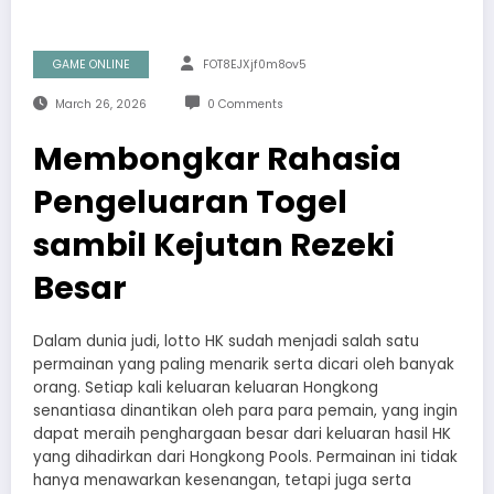
GAME ONLINE
FOT8EJXjf0m8ov5
March 26, 2026
0 Comments
Membongkar Rahasia
Pengeluaran Togel
sambil Kejutan Rezeki
Besar
Dalam dunia judi, lotto HK sudah menjadi salah satu
permainan yang paling menarik serta dicari oleh banyak
orang. Setiap kali keluaran keluaran Hongkong
senantiasa dinantikan oleh para para pemain, yang ingin
dapat meraih penghargaan besar dari keluaran hasil HK
yang dihadirkan dari Hongkong Pools. Permainan ini tidak
hanya menawarkan kesenangan, tetapi juga serta