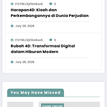
FOT8EJXjf0m8ov5
0
Harapan4D: Kisah dan
Perkembangannya di Dunia Perjudian
July 29, 2026
FOT8EJXjf0m8ov5
0
Rubah 4D: Transformasi Digital
dalam Hiburan Modern
July 28, 2026
You May Have Missed
GAME ONLINE