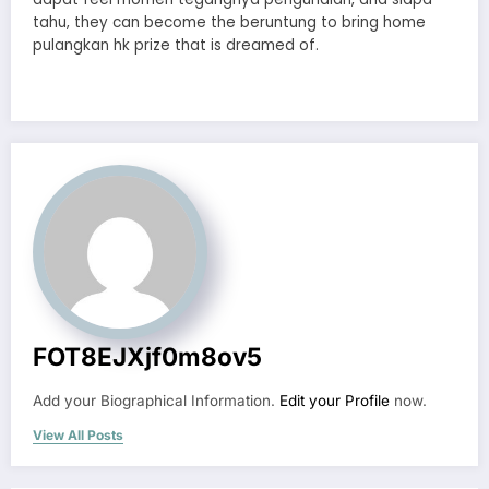
tahu, they can become the beruntung to bring home
pulangkan hk prize that is dreamed of.
FOT8EJXjf0m8ov5
Add your Biographical Information.
Edit your Profile
now.
View All Posts