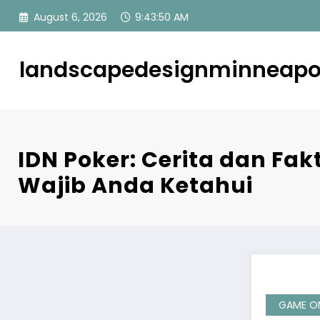
Skip
August 6, 2026
9:43:51 AM
to
content
landscapedesignminneapo
IDN Poker: Cerita dan Fa
Wajib Anda Ketahui
GAME ON