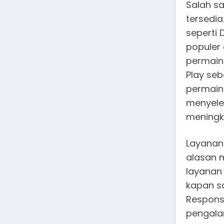
Salah sa
tersedi
seperti
populer
permaina
Play se
permain
menyele
meningk
Layanan 
alasan 
layanan
kapan s
Respons
pengala