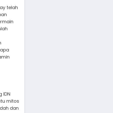
ay telah
nan
ermain
lah
h
rapa
amin
g IDN
tu mitos
udah dan