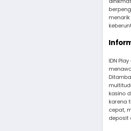
dihikma
berpenga
menarik
keberun
Inform
IDN Play
menawar
Ditamba
multitu
kasino d
karena t
cepat, 
deposit 