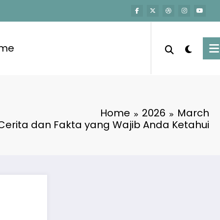
me
Home
2026
March
 Cerita dan Fakta yang Wajib Anda Ketahui