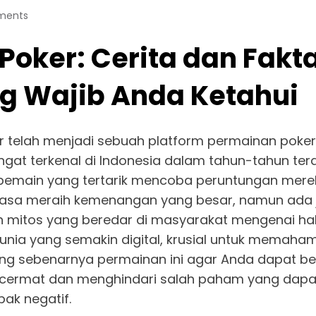
ments
 Poker: Cerita dan Fakt
g Wajib Anda Ketahui
r telah menjadi sebuah platform permainan poker
gat terkenal di Indonesia dalam tahun-tahun tera
pemain yang tertarik mencoba peruntungan mere
asa meraih kemenangan yang besar, namun ada 
 mitos yang beredar di masyarakat mengenai hal 
nia yang semakin digital, krusial untuk memaham
ang sebenarnya permainan ini agar Anda dapat b
cermat dan menghindari salah paham yang dapa
ak negatif.