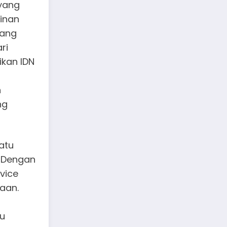
 yang
inan
yang
ri
ikan IDN
n
ng
atu
. Dengan
vice
aan.
tu