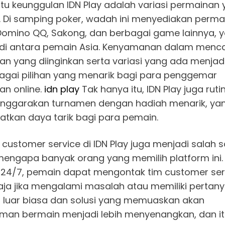
tu keunggulan IDN Play adalah variasi permainan
a. Di samping poker, wadah ini menyediakan perma
 Domino QQ, Sakong, dan berbagai game lainnya, 
 di antara pemain Asia. Kenyamanan dalam menca
n yang diinginkan serta variasi yang ada menjad
bagai pilihan yang menarik bagi para penggemar
an online.
idn play
Tak hanya itu, IDN Play juga ruti
nggarakan turnamen dengan hadiah menarik, ya
atkan daya tarik bagi para pemain.
customer service di IDN Play juga menjadi salah s
mengapa banyak orang yang memilih platform ini
 24/7, pemain dapat mengontak tim customer ser
aja jika mengalami masalah atau memiliki pertany
 luar biasa dan solusi yang memuaskan akan
man bermain menjadi lebih menyenangkan, dan i