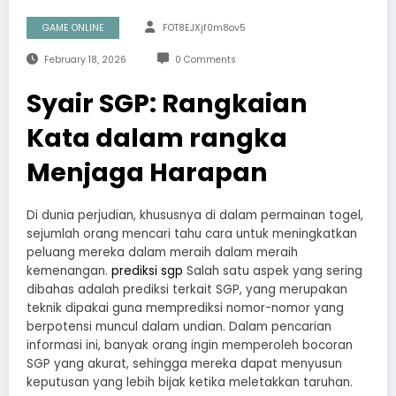
GAME ONLINE
FOT8EJXjf0m8ov5
February 18, 2026
0 Comments
Syair SGP: Rangkaian
Kata dalam rangka
Menjaga Harapan
Di dunia perjudian, khususnya di dalam permainan togel,
sejumlah orang mencari tahu cara untuk meningkatkan
peluang mereka dalam meraih dalam meraih
kemenangan.
prediksi sgp
Salah satu aspek yang sering
dibahas adalah prediksi terkait SGP, yang merupakan
teknik dipakai guna memprediksi nomor-nomor yang
berpotensi muncul dalam undian. Dalam pencarian
informasi ini, banyak orang ingin memperoleh bocoran
SGP yang akurat, sehingga mereka dapat menyusun
keputusan yang lebih bijak ketika meletakkan taruhan.