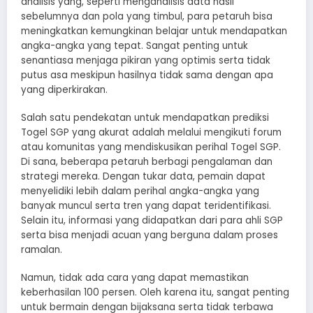
analisis yang, seperti menganalisis data hasil
sebelumnya dan pola yang timbul, para petaruh bisa
meningkatkan kemungkinan belajar untuk mendapatkan
angka-angka yang tepat. Sangat penting untuk
senantiasa menjaga pikiran yang optimis serta tidak
putus asa meskipun hasilnya tidak sama dengan apa
yang diperkirakan.
Salah satu pendekatan untuk mendapatkan prediksi
Togel SGP yang akurat adalah melalui mengikuti forum
atau komunitas yang mendiskusikan perihal Togel SGP.
Di sana, beberapa petaruh berbagi pengalaman dan
strategi mereka. Dengan tukar data, pemain dapat
menyelidiki lebih dalam perihal angka-angka yang
banyak muncul serta tren yang dapat teridentifikasi.
Selain itu, informasi yang didapatkan dari para ahli SGP
serta bisa menjadi acuan yang berguna dalam proses
ramalan.
Namun, tidak ada cara yang dapat memastikan
keberhasilan 100 persen. Oleh karena itu, sangat penting
untuk bermain dengan bijaksana serta tidak terbawa