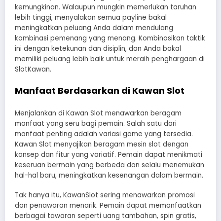
kemungkinan. Walaupun mungkin memerlukan taruhan
lebih tinggi, menyalakan semua payline bakal
meningkatkan peluang Anda dalam mendulang
kombinasi pemenang yang menang. Kombinasikan taktik
ini dengan ketekunan dan disiplin, dan Anda bakal
memiliki peluang lebih baik untuk meraih penghargaan di
SlotKawan.
Manfaat Berdasarkan di Kawan Slot
Menjalankan di Kawan Slot menawarkan beragam
manfaat yang seru bagi pemain. Salah satu dari
manfaat penting adalah variasi game yang tersedia.
Kawan Slot menyajikan beragam mesin slot dengan
konsep dan fitur yang variatif. Pemain dapat menikmati
keseruan bermain yang berbeda dan selalu menemukan
hal-hal baru, meningkatkan kesenangan dalam bermain.
Tak hanya itu, KawanSlot sering menawarkan promosi
dan penawaran menarik. Pemain dapat memanfaatkan
berbagai tawaran seperti uang tambahan, spin gratis,