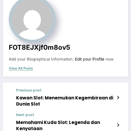
FOT8EJXjf0m8ov5
Add your Biographical Information.
Edit your Profile
now.
View All Posts
Previous post
Kawan Slot: Menemukan Kegembiraan di
Dunia Slot
Next post
Memahami Kuda Slot: Legenda dan
Kenyataan