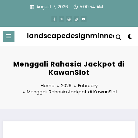
Skip
August 7, 2026
5:00:55 AM
to
content
landscapedesignminneapolis
Menggali Rahasia Jackpot di
KawanSlot
Home
2026
February
Menggali Rahasia Jackpot di KawanSlot