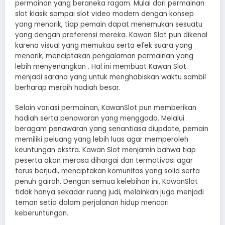
permainan yang beraneka ragam. Mulai dari permainan
slot klasik sampai slot video modern dengan konsep
yang menarik, tiap pemain dapat menemukan sesuatu
yang dengan preferensi mereka. Kawan Slot pun dikenal
karena visual yang memukau serta efek suara yang
menarik, menciptakan pengalaman permainan yang
lebih menyenangkan . Hal ini membuat Kawan Slot
menjadi sarana yang untuk menghabiskan waktu sambil
berharap meraih hadiah besar.
Selain variasi permainan, KawanSlot pun memberikan
hadiah serta penawaran yang menggoda. Melalui
beragam penawaran yang senantiasa diupdate, pemain
memiliki peluang yang lebih luas agar memperoleh
keuntungan ekstra. Kawan Slot menjamin bahwa tiap
peserta akan merasa dihargai dan termotivasi agar
terus berjudi, menciptakan komunitas yang solid serta
penuh gairah. Dengan semua kelebihan ini, KawanSlot
tidak hanya sekadar ruang judi, melainkan juga menjadi
teman setia dalam perjalanan hidup mencari
keberuntungan.