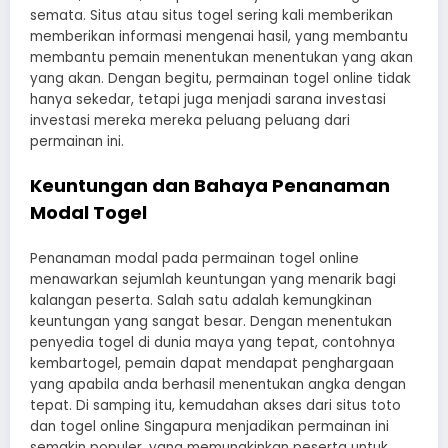
semata. Situs atau situs togel sering kali memberikan
memberikan informasi mengenai hasil, yang membantu
membantu pemain menentukan menentukan yang akan
yang akan. Dengan begitu, permainan togel online tidak
hanya sekedar, tetapi juga menjadi sarana investasi
investasi mereka mereka peluang peluang dari
permainan ini.
Keuntungan dan Bahaya Penanaman
Modal Togel
Penanaman modal pada permainan togel online
menawarkan sejumlah keuntungan yang menarik bagi
kalangan peserta. Salah satu adalah kemungkinan
keuntungan yang sangat besar. Dengan menentukan
penyedia togel di dunia maya yang tepat, contohnya
kembartogel, pemain dapat mendapat penghargaan
yang apabila anda berhasil menentukan angka dengan
tepat. Di samping itu, kemudahan akses dari situs toto
dan togel online Singapura menjadikan permainan ini
semakin populer, yang memungkinkan peserta untuk