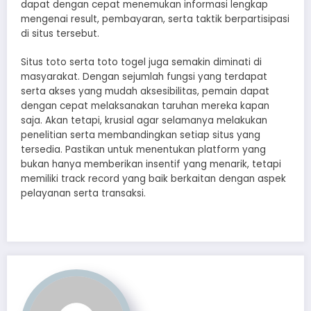
dapat dengan cepat menemukan informasi lengkap
mengenai result, pembayaran, serta taktik berpartisipasi
di situs tersebut.
Situs toto serta toto togel juga semakin diminati di
masyarakat. Dengan sejumlah fungsi yang terdapat
serta akses yang mudah aksesibilitas, pemain dapat
dengan cepat melaksanakan taruhan mereka kapan
saja. Akan tetapi, krusial agar selamanya melakukan
penelitian serta membandingkan setiap situs yang
tersedia. Pastikan untuk menentukan platform yang
bukan hanya memberikan insentif yang menarik, tetapi
memiliki track record yang baik berkaitan dengan aspek
pelayanan serta transaksi.