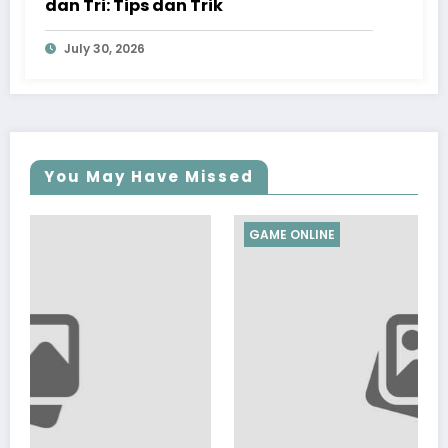
dan Tri: Tips dan Trik
July 30, 2026
You May Have Missed
GAME ONLINE