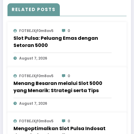
RELATED POSTS
FOT8EJXjf0m8ov5
0
Slot Pulsa: Peluang Emas dengan
Setoran 5000
August 7, 2026
FOT8EJXjf0m8ov5
0
Menang Besaran melalui Slot 5000
yang Menarik: Strategi serta Tips
August 7, 2026
FOT8EJXjf0m8ov5
0
Mengoptimalkan Slot Pulsa Indosat