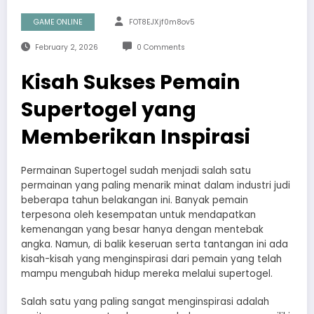
GAME ONLINE
FOT8EJXjf0m8ov5
February 2, 2026
0 Comments
Kisah Sukses Pemain
Supertogel yang
Memberikan Inspirasi
Permainan Supertogel sudah menjadi salah satu
permainan yang paling menarik minat dalam industri judi
beberapa tahun belakangan ini. Banyak pemain
terpesona oleh kesempatan untuk mendapatkan
kemenangan yang besar hanya dengan mentebak
angka. Namun, di balik keseruan serta tantangan ini ada
kisah-kisah yang menginspirasi dari pemain yang telah
mampu mengubah hidup mereka melalui supertogel.
Salah satu yang paling sangat menginspirasi adalah