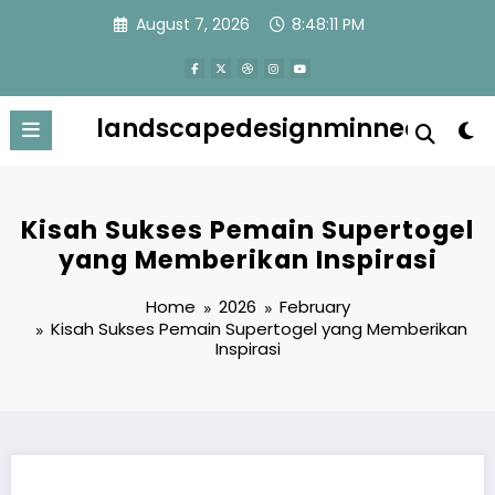
Skip
August 7, 2026
8:48:11 PM
to
content
landscapedesignminneapolis
Kisah Sukses Pemain Supertogel
yang Memberikan Inspirasi
Home
2026
February
Kisah Sukses Pemain Supertogel yang Memberikan
Inspirasi