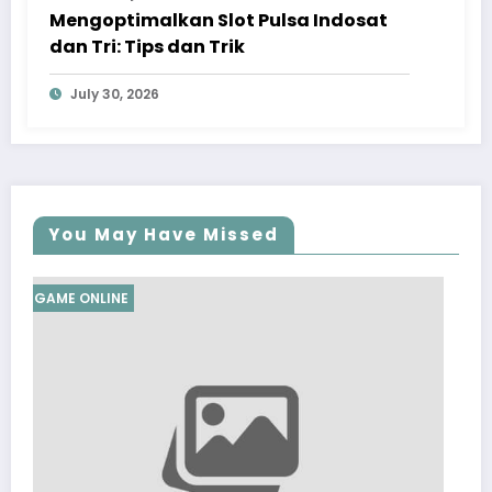
Mengoptimalkan Slot Pulsa Indosat
dan Tri: Tips dan Trik
July 30, 2026
You May Have Missed
GAME ONLINE