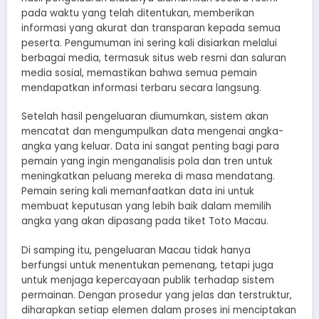
pada waktu yang telah ditentukan, memberikan
informasi yang akurat dan transparan kepada semua
peserta. Pengumuman ini sering kali disiarkan melalui
berbagai media, termasuk situs web resmi dan saluran
media sosial, memastikan bahwa semua pemain
mendapatkan informasi terbaru secara langsung.
Setelah hasil pengeluaran diumumkan, sistem akan
mencatat dan mengumpulkan data mengenai angka-
angka yang keluar. Data ini sangat penting bagi para
pemain yang ingin menganalisis pola dan tren untuk
meningkatkan peluang mereka di masa mendatang.
Pemain sering kali memanfaatkan data ini untuk
membuat keputusan yang lebih baik dalam memilih
angka yang akan dipasang pada tiket Toto Macau.
Di samping itu, pengeluaran Macau tidak hanya
berfungsi untuk menentukan pemenang, tetapi juga
untuk menjaga kepercayaan publik terhadap sistem
permainan. Dengan prosedur yang jelas dan terstruktur,
diharapkan setiap elemen dalam proses ini menciptakan