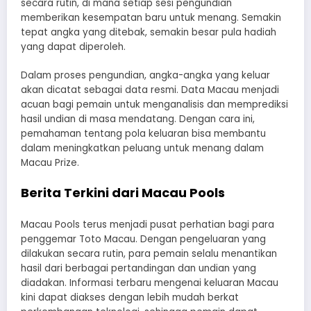
secara rutin, di mana setiap sesi pengundian
memberikan kesempatan baru untuk menang. Semakin
tepat angka yang ditebak, semakin besar pula hadiah
yang dapat diperoleh.
Dalam proses pengundian, angka-angka yang keluar
akan dicatat sebagai data resmi. Data Macau menjadi
acuan bagi pemain untuk menganalisis dan memprediksi
hasil undian di masa mendatang. Dengan cara ini,
pemahaman tentang pola keluaran bisa membantu
dalam meningkatkan peluang untuk menang dalam
Macau Prize.
Berita Terkini dari Macau Pools
Macau Pools terus menjadi pusat perhatian bagi para
penggemar Toto Macau. Dengan pengeluaran yang
dilakukan secara rutin, para pemain selalu menantikan
hasil dari berbagai pertandingan dan undian yang
diadakan. Informasi terbaru mengenai keluaran Macau
kini dapat diakses dengan lebih mudah berkat