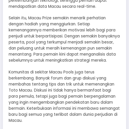
perkembangan teknologi, sehingga pemain dapat
mendapatkan data Macau secara real-time.
Selain itu, Macau Prize semakin menarik perhatian
dengan hadiah yang menggiurkan. Setiap
kemenangannya memberikan motivasi lebih bagi para
penjudi untuk berpartisipasi. Dengan semakin banyaknya
peserta, pool yang terkumpul menjadi semakin besar,
dan peluang untuk meraih kemenangan pun semakin
menantang. Para pemain kini dapat menganalisis data
sebelumnya untuk meningkatkan strategi mereka.
Komunitas di sekitar Macau Pools juga terus
berkembang. Banyak forum dan grup diskusi yang
membahas tentang tips dan trik untuk memenangkan
Toto Macau. Diskusi ini tidak hanya bermanfaat bagi
para pemula, tetapi juga bagi pemain berpengalaman
yang ingin mengembangkan pendekatan baru dalam
bermain. Keterbukaan informasi ini membawa semangat
baru bagi semua yang terlibat dalam dunia perjudian di
Macau.