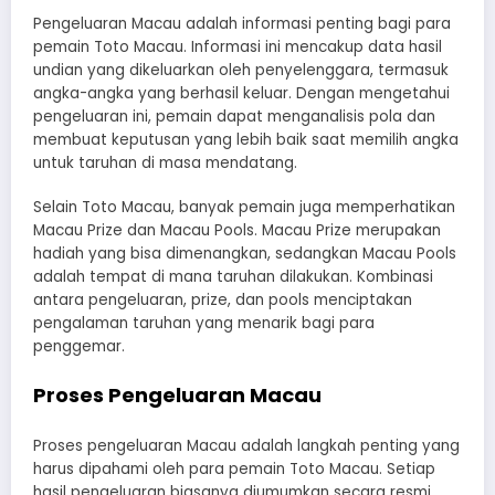
Pengeluaran Macau adalah informasi penting bagi para
pemain Toto Macau. Informasi ini mencakup data hasil
undian yang dikeluarkan oleh penyelenggara, termasuk
angka-angka yang berhasil keluar. Dengan mengetahui
pengeluaran ini, pemain dapat menganalisis pola dan
membuat keputusan yang lebih baik saat memilih angka
untuk taruhan di masa mendatang.
Selain Toto Macau, banyak pemain juga memperhatikan
Macau Prize dan Macau Pools. Macau Prize merupakan
hadiah yang bisa dimenangkan, sedangkan Macau Pools
adalah tempat di mana taruhan dilakukan. Kombinasi
antara pengeluaran, prize, dan pools menciptakan
pengalaman taruhan yang menarik bagi para
penggemar.
Proses Pengeluaran Macau
Proses pengeluaran Macau adalah langkah penting yang
harus dipahami oleh para pemain Toto Macau. Setiap
hasil pengeluaran biasanya diumumkan secara resmi