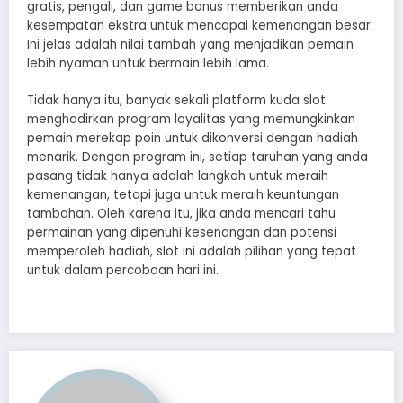
gratis, pengali, dan game bonus memberikan anda
kesempatan ekstra untuk mencapai kemenangan besar.
Ini jelas adalah nilai tambah yang menjadikan pemain
lebih nyaman untuk bermain lebih lama.
Tidak hanya itu, banyak sekali platform kuda slot
menghadirkan program loyalitas yang memungkinkan
pemain merekap poin untuk dikonversi dengan hadiah
menarik. Dengan program ini, setiap taruhan yang anda
pasang tidak hanya adalah langkah untuk meraih
kemenangan, tetapi juga untuk meraih keuntungan
tambahan. Oleh karena itu, jika anda mencari tahu
permainan yang dipenuhi kesenangan dan potensi
memperoleh hadiah, slot ini adalah pilihan yang tepat
untuk dalam percobaan hari ini.