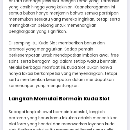
antara berbagai jenis slot dengan tema yang, termasuk
yang klasik hingga yang kekinian. Keanekaragaman ini
semua bukan hanya menjamin bahwa semua partisipan
menemukan sesuatu yang mereka inginkan, tetapi serta
meningkatkan peluang untuk memenangkan
penghargaan yang signifikan.
Di samping itu, Kuda Slot memberikan bonus dan
promosi yang menggiurkan. Setiap pemain
berkesempatan untuk mendapatkan imbalan awal, free
spins, serta beragam lagi dalam setiap waktu bermain.
Melalui berbagai manfaat ini, Kuda Slot bukan hanya
hanya lokasi berkompetisi yang menyenangkan, tetapi
serta memberikan kesempatan dalam mendapatkan
kemenangan yang menguntungkan.
Langkah Memulai Bermain Kuda Slot
Sebagai langkah awal bermain kudaslot, langkah
pertama yang harus kamu lakukan adalah menentukan
platform yang handal dan menawarkan layanan kuda