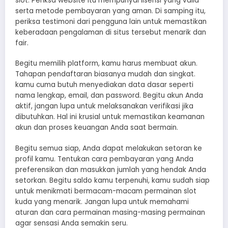
slot. Periksa website itu mempunyai lisensi yang valid
serta metode pembayaran yang aman. Di samping itu,
periksa testimoni dari pengguna lain untuk memastikan
keberadaan pengalaman di situs tersebut menarik dan
fair.
Begitu memilih platform, kamu harus membuat akun.
Tahapan pendaftaran biasanya mudah dan singkat.
kamu cuma butuh menyediakan data dasar seperti
nama lengkap, email, dan password. Begitu akun Anda
aktif, jangan lupa untuk melaksanakan verifikasi jika
dibutuhkan. Hal ini krusial untuk memastikan keamanan
akun dan proses keuangan Anda saat bermain.
Begitu semua siap, Anda dapat melakukan setoran ke
profil kamu. Tentukan cara pembayaran yang Anda
preferensikan dan masukkan jumlah yang hendak Anda
setorkan. Begitu saldo kamu terpenuhi, kamu sudah siap
untuk menikmati bermacam-macam permainan slot
kuda yang menarik. Jangan lupa untuk memahami
aturan dan cara permainan masing-masing permainan
agar sensasi Anda semakin seru.