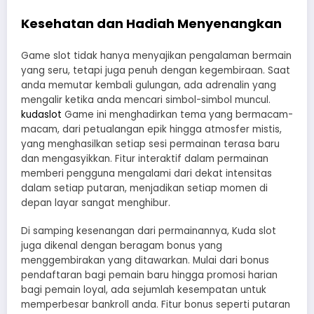
Kesehatan dan Hadiah Menyenangkan
Game slot tidak hanya menyajikan pengalaman bermain
yang seru, tetapi juga penuh dengan kegembiraan. Saat
anda memutar kembali gulungan, ada adrenalin yang
mengalir ketika anda mencari simbol-simbol muncul.
kudaslot
Game ini menghadirkan tema yang bermacam-
macam, dari petualangan epik hingga atmosfer mistis,
yang menghasilkan setiap sesi permainan terasa baru
dan mengasyikkan. Fitur interaktif dalam permainan
memberi pengguna mengalami dari dekat intensitas
dalam setiap putaran, menjadikan setiap momen di
depan layar sangat menghibur.
Di samping kesenangan dari permainannya, Kuda slot
juga dikenal dengan beragam bonus yang
menggembirakan yang ditawarkan. Mulai dari bonus
pendaftaran bagi pemain baru hingga promosi harian
bagi pemain loyal, ada sejumlah kesempatan untuk
memperbesar bankroll anda. Fitur bonus seperti putaran