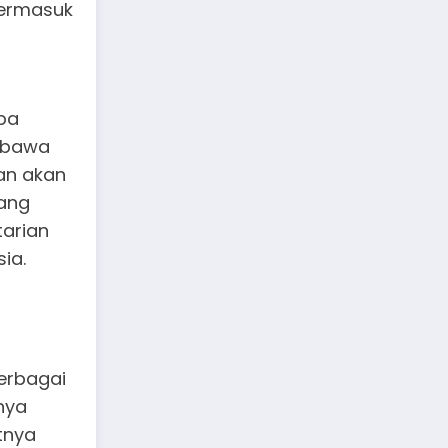
termasuk
apa
mbawa
an akan
dang
tarian
ia.
berbagai
nya
tnya