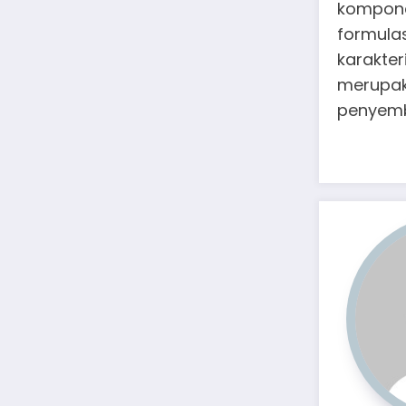
kompone
formula
karakter
merupak
penyemb