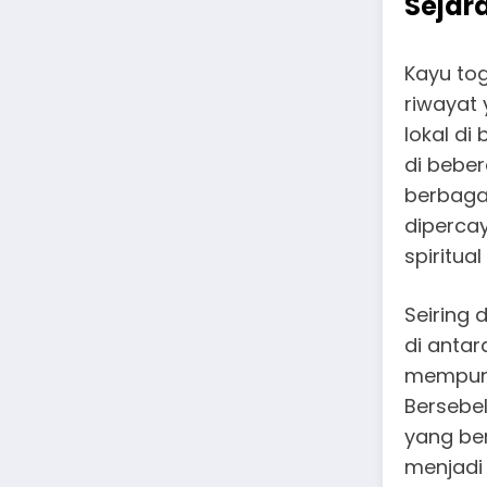
Sejar
Kayu tog
riwayat 
lokal di
di bebe
berbaga
diperca
spiritua
Seiring
di anta
mempunya
Bersebe
yang be
menjadi