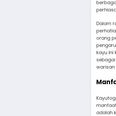
berbagai
perhias
Dalam r
perhatia
orang p
pengaru
kayu ini
sebagai 
warisan 
Manfa
Kayutoge
manfaat 
adalah 