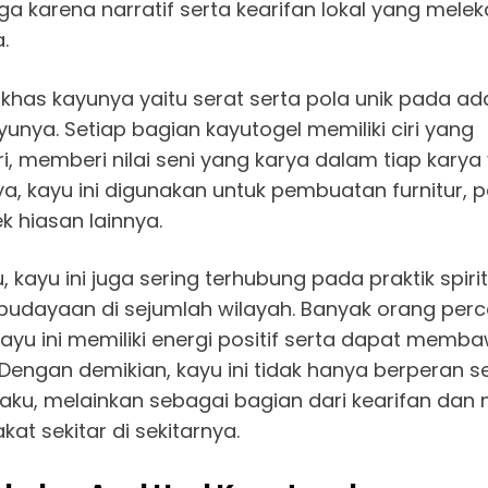
uga karena narratif serta kearifan lokal yang melek
.
i khas kayunya yaitu serat serta pola unik pada a
yunya. Setiap bagian kayutogel memiliki ciri yang
ri, memberi nilai seni yang karya dalam tiap karya
 kayu ini digunakan untuk pembuatan furnitur, p
k hiasan lainnya.
tu, kayu ini juga sering terhubung pada praktik spiri
ebudayaan di sejumlah wilayah. Banyak orang per
yu ini memiliki energi positif serta dapat memb
 Dengan demikian, kayu ini tidak hanya berperan 
ku, melainkan sebagai bagian dari kearifan dan 
at sekitar di sekitarnya.