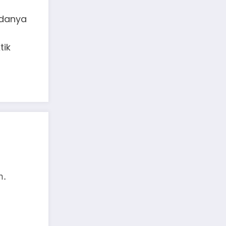
adanya
tik
n.