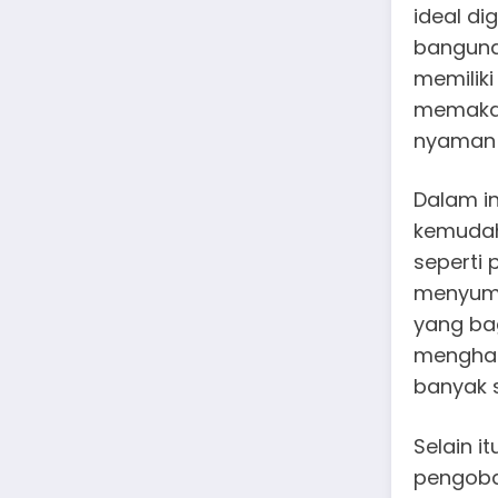
ideal d
banguna
memiliki
memakai
nyaman 
Dalam in
kemudah
seperti 
menyumba
yang ba
menghas
banyak s
Selain i
pengoba