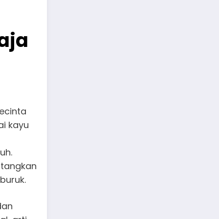
aja
ecinta
ai kayu
uh.
atangkan
buruk.
dan