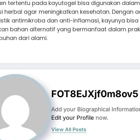
n tertentu pada kayutogel bisa digunakan dalam
si herbal agar meningkatkan kesehatan. Dengan 
istik antimikroba dan anti-inflamasi, kayunya bisa
an bahan alternatif yang bermanfaat dalam prak
uhan dari alami.
FOT8EJXjf0m8ov5
Add your Biographical Informatio
Edit your Profile
now.
View All Posts