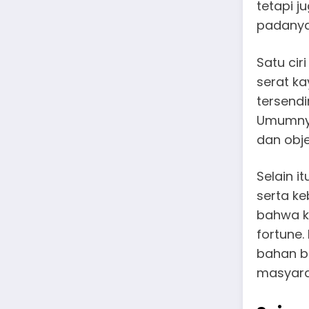
tetapi j
padanya
Satu cir
serat ka
tersendi
Umumnya,
dan obje
Selain i
serta k
bahwa ka
fortune.
bahan ba
masyarak