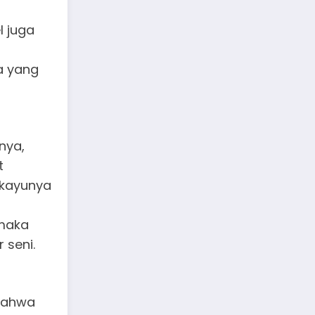
n
l juga
a yang
nya,
t
 kayunya
 maka
 seni.
 bahwa