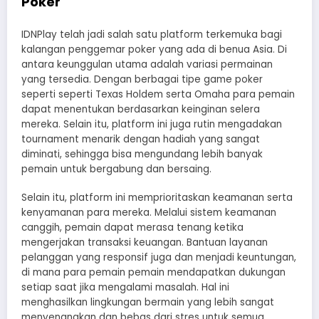
Poker
IDNPlay telah jadi salah satu platform terkemuka bagi
kalangan penggemar poker yang ada di benua Asia. Di
antara keunggulan utama adalah variasi permainan
yang tersedia. Dengan berbagai tipe game poker
seperti seperti Texas Holdem serta Omaha para pemain
dapat menentukan berdasarkan keinginan selera
mereka. Selain itu, platform ini juga rutin mengadakan
tournament menarik dengan hadiah yang sangat
diminati, sehingga bisa mengundang lebih banyak
pemain untuk bergabung dan bersaing.
Selain itu, platform ini memprioritaskan keamanan serta
kenyamanan para mereka. Melalui sistem keamanan
canggih, pemain dapat merasa tenang ketika
mengerjakan transaksi keuangan. Bantuan layanan
pelanggan yang responsif juga dan menjadi keuntungan,
di mana para pemain pemain mendapatkan dukungan
setiap saat jika mengalami masalah. Hal ini
menghasilkan lingkungan bermain yang lebih sangat
menyenangkan dan bebas dari stres untuk semua