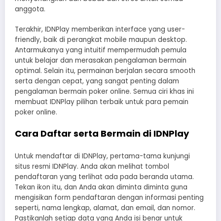
anggota.
Terakhir, IDNPlay memberikan interface yang user-
friendly, baik di perangkat mobile maupun desktop.
Antarmukanya yang intuitif mempermudah pemula
untuk belajar dan merasakan pengalaman bermain
optimal. Selain itu, permainan berjalan secara smooth
serta dengan cepat, yang sangat penting dalam
pengalaman bermain poker online. Semua ciri khas ini
membuat IDNPlay pilihan terbaik untuk para pemain
poker online.
Cara Daftar serta Bermain di IDNPlay
Untuk mendaftar di IDNPlay, pertama-tama kunjungi
situs resmi IDNPlay. Anda akan melihat tombol
pendaftaran yang terlihat ada pada beranda utama.
Tekan ikon itu, dan Anda akan diminta diminta guna
mengisikan form pendaftaran dengan informasi penting
seperti, nama lengkap, alamat, dan email, dan nomor.
Pastikanlah setiap data yang Anda isi benar untuk