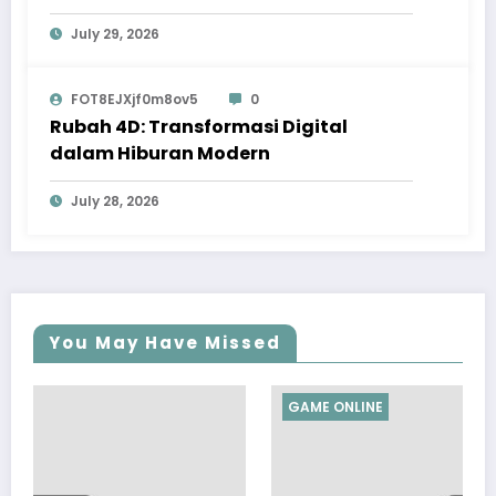
July 29, 2026
FOT8EJXjf0m8ov5
0
Rubah 4D: Transformasi Digital
dalam Hiburan Modern
July 28, 2026
You May Have Missed
GAME ONLINE