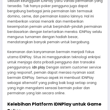
Sebuah keunggulan IDNPlay yaitu variasi permainan yang
tersedia. Tak hanya poker pengguna juga dapat
bergabung berbagai jenis permainan lain termasuk
domino, ceme, dan permainan kasino lainnya. Hal ini
memberikan variasi menarik dan memberikan
kesempatan pemain untuk berpindah-pindah permainan
berdasarkan dengan ketertarikan mereka. IDNPlay selalu
mengurus turnamen dengan hadiah besar,
mendatangkan banyak pemain untuk bergabung.
Keamanan dan kanyamanan bermain menjadi fokus
utama IDNPlay. Situs ini menggunakan teknologi enkripsi
untuk menjaga data pribadi pengguna dan transaksi
penggunanya.
idn play
Dengan sistem customer service
yang responsif, pemain dapat merasa nyaman saat
bermain IDNPlay. Semua aspek ini membuat IDNPlay
sebagai alternatif yang paling baik bagi setiap orang
yang ingin mengalami sensasi bermain poker dan
permainan yang lain secara online.
Kelebihan Platform IDNPlay untuk Game