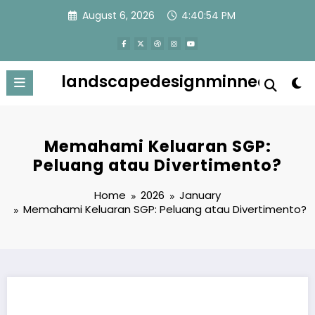
Skip
August 6, 2026
4:40:55 PM
to
content
landscapedesignminneapolis
Memahami Keluaran SGP:
Peluang atau Divertimento?
Home
2026
January
Memahami Keluaran SGP: Peluang atau Divertimento?