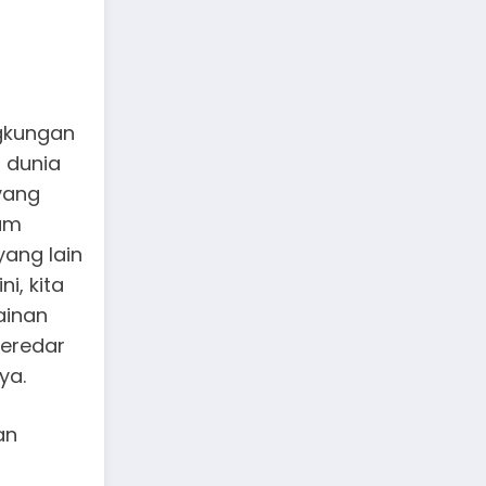
ngkungan
 dunia
yang
am
yang lain
i, kita
ainan
eredar
ya.
an
p