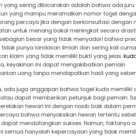
in yang sering dibicarakan adalah bahwa ada juru
kun yang mampu meramalkan nomor togel dengan
orang percaya jika dengan berkonsultasi dengan 
tan untuk menang bakal meningkat secara drasti
sebagian besar yang tidak menyadari bahwa pred
 tidak punya landasan ilmiah dan sering kali cuma
n klaim yang tidak memiliki bukti yang jelas.
kuda
ya, keyakinan ini dapat mengakibatkan pemain
arkan uang tanpa mendapatkan hasil yang seben
tu, ada juga anggapan bahwa togel kuda memiliki a
u atau dapat memberikan petunjuk bagi pemain. S
erelakan hewan ini dengan nasib baik dalam per
 percaya bahwa menyaksikan hewan tertentu sebe
 dapat mendatangkan sukses. Namun, faktanya a
ni semua hanyalah kepercayaan yang tidak memili