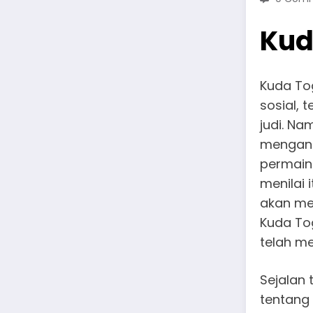
Kud
Kuda To
sosial,
judi. N
mengang
permaina
menilai 
akan me
Kuda To
telah me
Sejalan 
tentang