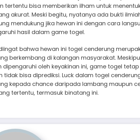
n tertentu bisa memberikan ilham untuk menentu
ng akurat. Meski begitu, nyatanya ada bukti ilmia
ng mendukung jika hewan ini dengan cara langs
ruhi hasil dalam game togel.
 diingat bahwa hewan ini togel cenderung merupa
ang berkembang di kalangan masyarakat. Meskip
 dipengaruhi oleh keyakinan ini, game togel tetap
 tidak bisa diprediksi. Luck dalam togel cenderung
ung kepada chance daripada lambang maupun ce
ang tertentu, termasuk binatang ini.