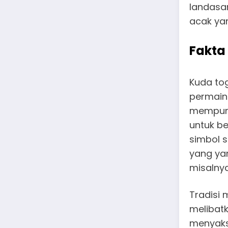
landasan
acak yan
Fakta
Kuda tog
permain
mempuny
untuk be
simbol 
yang ya
misalnya
Tradisi
melibat
menyaks