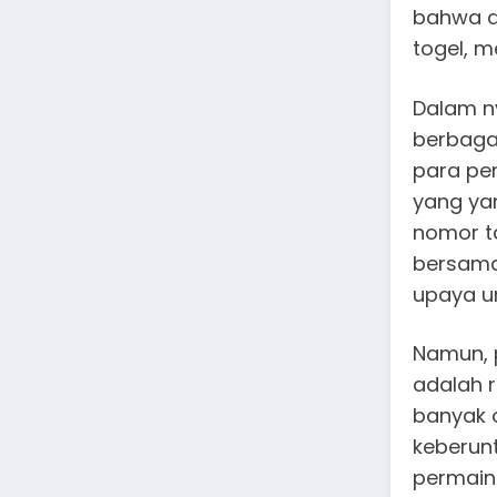
bahwa d
togel, 
Dalam n
berbaga
para pe
yang yan
nomor t
bersama
upaya u
Namun, 
adalah 
banyak 
keberun
permaina