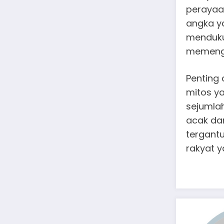
perayaa
angka ya
menduku
memenga
Penting
mitos y
sejumlah
acak dan
tergant
rakyat y