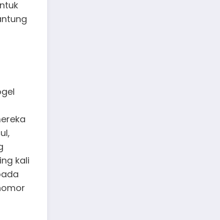
untuk
antung
ogel
mereka
ul,
g
ng kali
pada
nomor