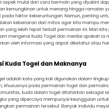
 aspek mulai dari cara bermain yang diyakini da
an kemungkinan untuk menang hingga ramalan y
t pada faktor keberuntungan. Namun, penting unt
kan kebenaran dari mitos agar kita mampu m
n yang lebih tepat terkait permainan ini. Mari kita
alam mengenai Kuda Togel dan menilai apakah i
kan oleh informasi yang dapat diketahui atau han
isi Kuda Togel dan Maknanya
el adalah kata yang kali digunakan dalam lingkup
n, khususnya pada permainan togel dan permainan
munitas, kuda dalam togel ditafsirkan sebagai s
gka yang dipercaya mempunyai keunggulan untuk
gkan permainan tersebut. Banyak individu meyak