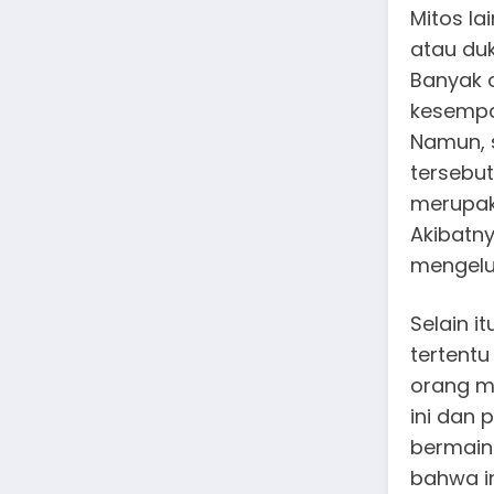
Mitos la
atau du
Banyak 
kesempa
Namun, 
tersebut
merupaka
Akibatn
mengelu
Selain i
tertent
orang m
ini dan
bermain
bahwa i