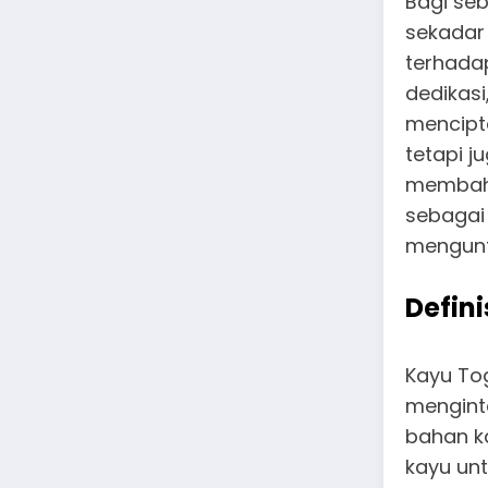
Bagi se
sekadar 
terhada
dedikasi
mencipt
tetapi ju
membaha
sebagai 
mengunt
Defini
Kayu Tog
mengint
bahan k
kayu un