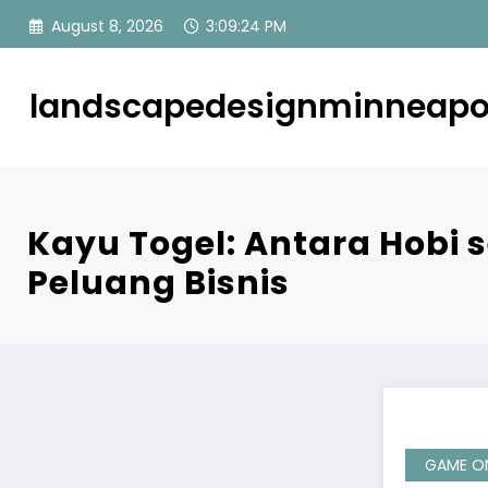
Skip
August 8, 2026
3:09:25 PM
to
content
landscapedesignminneapo
Kayu Togel: Antara Hobi 
Peluang Bisnis
GAME ON