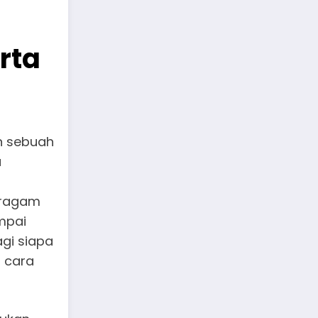
rta
n sebuah
a
eragam
ampai
gi siapa
i cara