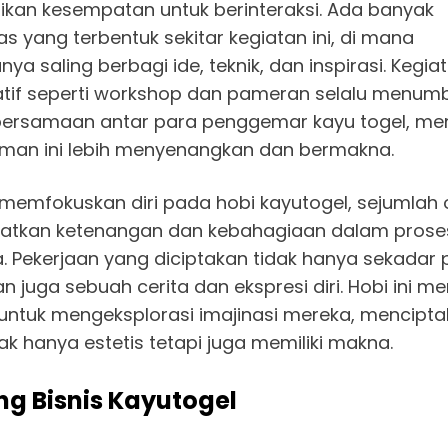
kan kesempatan untuk berinteraksi. Ada banyak
s yang terbentuk sekitar kegiatan ini, di mana
ya saling berbagi ide, teknik, dan inspirasi. Kegia
atif seperti workshop dan pameran selalu menum
bersamaan antar para penggemar kayu togel, me
man ini lebih menyenangkan dan bermakna.
memfokuskan diri pada hobi kayutogel, sejumlah
tkan ketenangan dan kebahagiaan dalam prose
. Pekerjaan yang diciptakan tidak hanya sekadar 
n juga sebuah cerita dan ekspresi diri. Hobi ini 
 untuk mengeksplorasi imajinasi mereka, mencipta
ak hanya estetis tetapi juga memiliki makna.
ng Bisnis Kayutogel