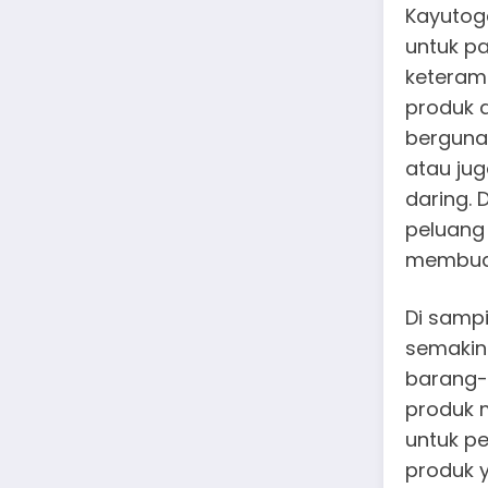
Kayutog
untuk pa
keteram
produk d
berguna.
atau ju
daring. 
peluang 
membuat 
Di samp
semakin
barang-
produk m
untuk pe
produk 