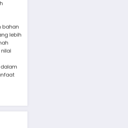
ih
n bahan
ang lebih
mah
nilai
 dalam
anfaat