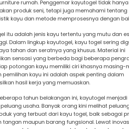
urniture rumah. Penggemar kayutogel tidak hanya
akan produk seni, tetapi juga memahami tentang
ristik kayu dan metode memprosesnya dengan bai
el itu adalah jenis kayu tertentu yang mutu dan es
ggi. Dalam lingkup kayutogel, kayu togel sering d
ya tahan dan seratnya yang khusus. Material ini
kan sensasi yang berbeda bagi beberapa pengraj
iap potongan kayu memiliki ciri khasnya masing-
 pemilihan kayu ini adalah aspek penting dalam
ilkan hasil kerja yang memuaskan.
eberapa tahun belakangan ini, kayutogel menjadi 
peluang usaha. Banyak orang kini melihat peluan
oduk yang terbuat dari kayu togel, baik sebagai p
n tangan maupun barang fungsional. Lewat inovas