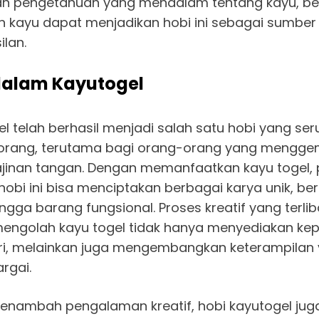
dan pengetahuan yang mendalam tentang kayu, b
n kayu dapat menjadikan hobi ini sebagai sumber
lan.
dalam Kayutogel
l telah berhasil menjadi salah satu hobi yang ser
orang, terutama bagi orang-orang yang menggem
ajinan tangan. Dengan memanfaatkan kayu togel,
hobi ini bisa menciptakan berbagai karya unik, be
ingga barang fungsional. Proses kreatif yang terlib
engolah kayu togel tidak hanya menyediakan ke
iri, melainkan juga mengembangkan keterampilan
argai.
menambah pengalaman kreatif, hobi kayutogel jug