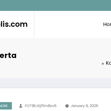
lis.com
Ho
serta
Ka
LINE
FOT8EJXjf0m8ov5
January 9, 2026